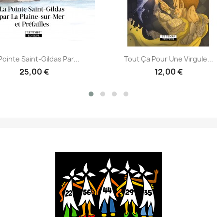
Aperçu rapide
Aperçu rapide


Pointe Saint-Gildas Par...
Tout Ça Pour Une Virgule...
25,00 €
12,00 €