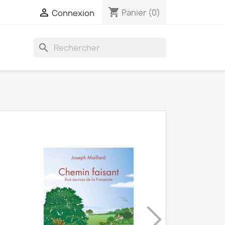
shopping_cart

Panier
(0)
Connexion
search
Aperçu 

De Paysan À Entr
19,00