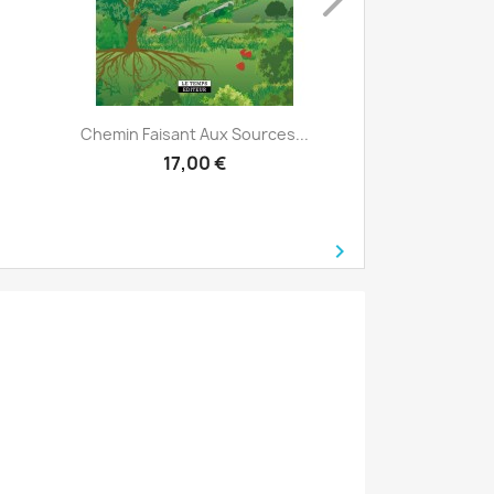
Aperçu rapide

Chemin Faisant Aux Sources...
17,00 €
