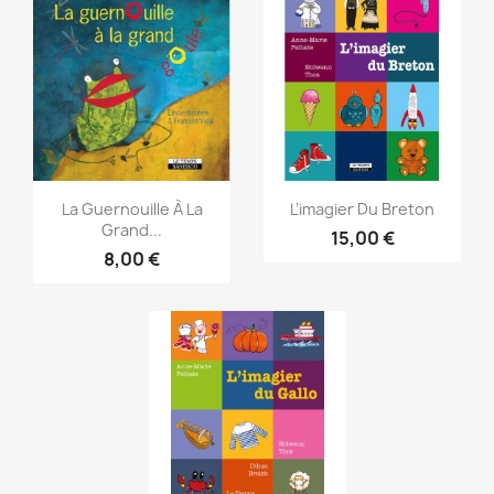
Aperçu rapide
Aperçu rapide


La Guernouille À La
L’imagier Du Breton
Grand...
15,00 €
8,00 €