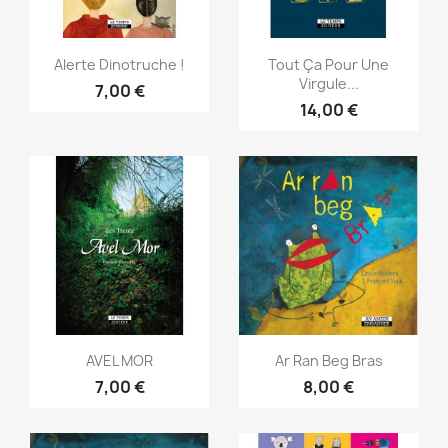
Aperçu rapide
Aperçu rapide


Alerte Dinotruche !
Tout Ça Pour Une
Virgule...
7,00 €
14,00 €
Aperçu rapide
Aperçu rapide


AVEL MOR
Ar Ran Beg Bras
7,00 €
8,00 €