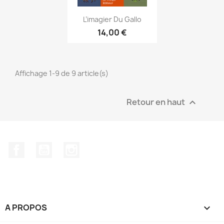
Aperçu rapide

L’imagier Du Gallo
14,00 €
Affichage 1-9 de 9 article(s)
Retour en haut

Facebook
YouTube
Instagram
A PROPOS
